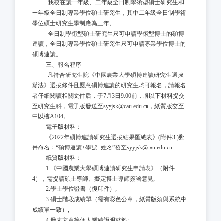
我校在讀一年級、二年級全日制學術型碩士研究生和
一年級全日制專業學位碩士研究生，其中二年級全日制學術
學位碩士研究生學制應為三年。
全日制學術型碩士研究生只可申請學術型博士的碩博
連讀，全日制專業學位碩士研究生只可申請專業學位博士的
碩博連讀。
三、報名程序
凡符合研究生院《中國農業大學碩博連讀研究生選拔
辦法》選拔條件且愿意碩博連讀的研究生均可報名，請報名
者仔細閱讀相關文件后，于7月
3
日
9
:00前，將以下材料提交
至研究生科，電子版發送至syyjsk@cau.edu.cn，紙質版交至
中以樓A104。
電子版材料：
《
2022年碩博連讀研究生選拔結果匯總表》(附件3
)
郵
件命名：
“碩博連讀+學號+姓名”發至syyjsk@cau.edu.cn
紙質版材料：
1.《中國農業大學碩博連讀研究生申請表》（附件
4），需提請碩士導師、擬定博士導師
簽署意見
;
2.學士學位證書（復印件）;
3.碩士階段成績單（需有彩色公章，紙質版須與系統中
成績單一致）;
4
.
發表文章等個人業績證明材料
;