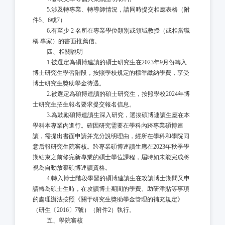
5.涉及轉專業、轉導師情況，請同時提交相應表格（附
件5、6或7）
6.
有至少
2 名所在專業學位類別或領域教授（或相當職
稱 專家）的書面推薦信。
四、相關說明
1.被選定為碩博連讀的碩士研究生在2023年9月份轉入
博士研究生學習階段，按照學校規定的標準繳納學費，享受
博士研究生獎助學金待遇。
2.被選定為碩博連讀的碩士研究生，按照學校2024年博
士研究生招生報名要求提交報名信息。
3.為鼓勵碩博連讀生深入研究，選拔碩博連讀生應在本
學科本專業內進行。確因研究需要在學科內跨專業碩博連
讀，需提出書面申請并充分說明理由，經所在學科和學院同
意后報研究生院審核。跨專業碩博連讀生應在2023年秋季學
期結束之前修完新專業的碩士學位課程，屆時如未能完成將
視為自動放棄碩博連讀資格。
4.轉入博士階段學習的碩博連讀生在攻讀博士期間又申
請轉為碩士生時，在攻讀博士期間的學費、助研津貼等事項
的處理辦法按照《關于研究生獎助學金管理的補充規定》
（研生〔2016〕7號）（附件2）執行。
五、學院審核