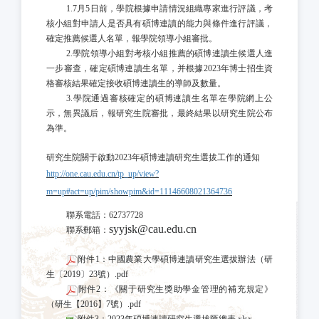
1.7月
5
日前，學院根據申請情況組織專家進行評議，考
核小組對申請人是否具有碩博連讀的能力與條件進行評議，
確定推薦候選人名單，報學院領導小組審批。
2.學院領導小組對考核小組推薦的碩博連讀生候選人進
一步審查，確定碩博連讀生名單，并根據2023年博士招生資
格審核結果確定接收碩博連讀生的導師及數量。
3.學院通過審核確定的碩博連讀生名單在學院網上公
示，無異議后，報研究生院審批，最終結果以研究生院公布
為準。
研究生院關于啟動
2023年碩博連讀研究生選拔工作的通知
http://one.cau.edu.cn/tp_up/view?
m=up#act=up/pim/showpim&id=11146608021364736
聯系電話：
62737728
syyjsk@cau.edu.cn
聯系郵箱：
附件1：中國農業大學碩博連讀研究生選拔辦法（研
生〔2019〕23號）.pdf
附件2：《關于研究生獎助學金管理的補充規定》
（研生【2016】7號）.pdf