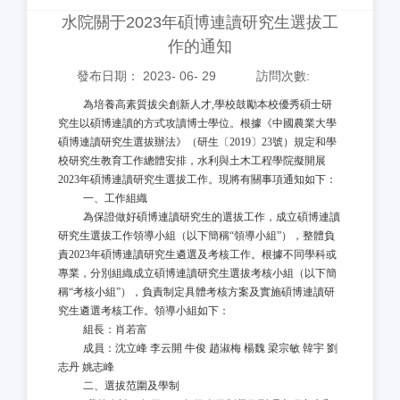
水院關于2023年碩博連讀研究生選拔工
作的通知
發布日期： 2023- 06- 29
訪問次數:
為培養高素質拔尖創新人才
,學校鼓勵本校優秀碩士研
究生以碩博連讀的方式攻讀博士學位。根據《中國農業大學
碩博連讀研究生選拔辦法》（研生〔2019〕23號）規定和學
校研究生教育工作總體安排，
水利與土木工程學院擬開展
202
3
年碩博連讀研究生選拔工作。現將有關事項通知如下：
一、工作組織
為保證做好碩博連讀研究生的選拔工作，成立碩博連讀
研究生選拔工作領導小組（以下簡稱
“領導小組”），整體負
責202
3
年碩博連讀研究生遴選及考核工作。根據不同學科或
專業，分別組織成立碩博連讀研究生選拔考核小組（以下簡
稱
“考核小組”），負責制定具體考核方案及實施碩博連讀研
究生遴選考核工作。領導小組如下：
組長：肖若富
成員：沈立峰
李云開
牛俊
趙淑梅
楊魏
梁宗敏
韓宇
劉
志丹
姚志峰
二、選拔范圍及學制