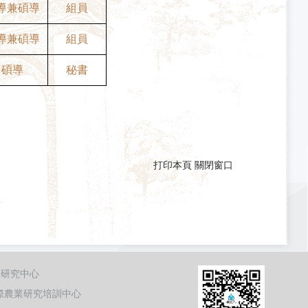
導兼碩導
組員
導兼碩導
組員
碩導
秘書
打印本頁
關閉窗口
題研究中心
際農業研究培訓中心