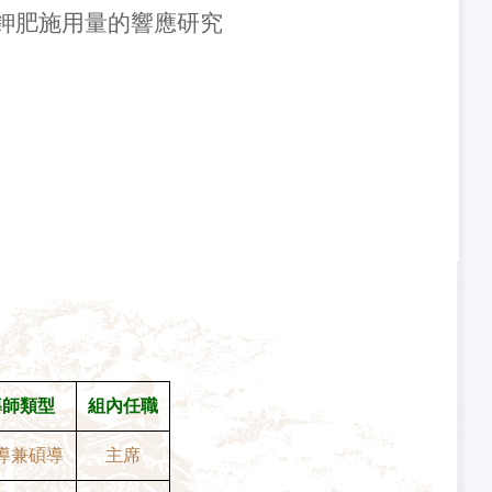
鉀肥施用量的響應研究
導師類型
組內任職
導兼碩導
主席