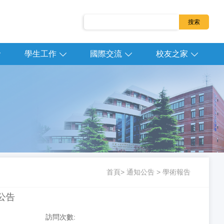
學生工作
國際交流
校友之家
首頁
>
通知公告
>
學術報告
公告
訪問次數: