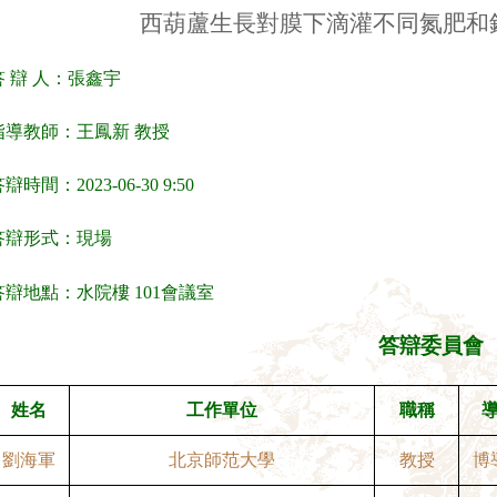
西葫蘆生長對膜下滴灌不同氮肥和
答
辯
人：張鑫宇
指導教師：王鳳新
教授
答辯時間：
2
023
-
06
-
30 9
:
50
答辯形式：現場
答辯地點：水院樓
101
會議室
答辯委員會
姓名
工作單位
職稱
劉海軍
北京師范大學
教授
博