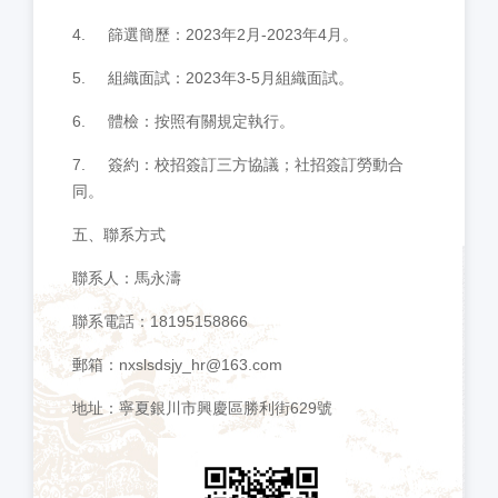
4.
篩選簡歷：2023年2月-2023年4月。
5.
組織面試：2023年3-5月組織面試。
6.
體檢：按照有關規定執行。
7.
簽約：校招簽訂三方協議；社招簽訂勞動合
同。
五、聯系方式
聯系人：馬永濤
聯系電話：18195158866
郵箱：nxslsdsjy_hr@163.com
地址：寧夏銀川市興慶區勝利街629號